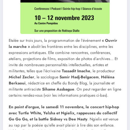
Etalée sur trois jours, la programmation de l’événement
« Ouvrir
la marche »
abolit les frontières entre les disciplines, entre les
expressions artistiques. Elle combine rencontres, conférences,
ateliers, projections de films, exposition de photos d’archives… Et
invite de nombreuses personnalités intellectuelles, artistes et
militantes, telles que l’écrivaine
Tassadit Imache
, le producteur
Michel Zecler
, le sociologue
Samir Hadj-Belgacem
,
Héléna
Berkaoui
, rédactrice en cheffe du Bondy Blog, la journaliste et
militante antiraciste
Sihame Assbague
. On peut regarder en ligne
certains rendez-vous (voir les informations pratiques ci-bas).
En point d’orgue, le samedi 11 novembre, le concert hip-hop
avec Turtle White, Yelsha et Ngielix, rappeuses du collectif
Go Go Go, et la battle Sidney vs Dee Nasty
. Ngielix est venue
au rap par la poésie qu’elle avait plaisir à lire dès son enfance.