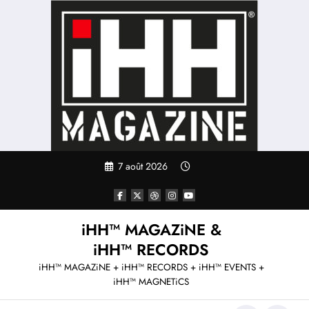
Aller
au
contenu
7 août 2026
iHH™ MAGAZiNE &
iHH™ RECORDS
iHH™ MAGAZiNE + iHH™ RECORDS + iHH™ EVENTS +
iHH™ MAGNETiCS