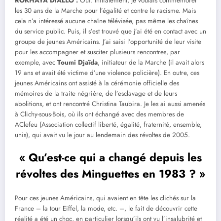
ROKHAYA DiALLO
:
Oui. Initialement, je voulais commémorer
les 30 ans de la Marche pour l’égalité et contre le racisme. Mais
cela n’a intéressé aucune chaîne télévisée, pas même les chaînes
du service public. Puis, il s’est trouvé que j’ai été en contact avec un
groupe de jeunes Américains. J’ai saisi l’opportunité de leur visite
pour les accompagner et susciter plusieurs rencontres, par
exemple, avec
Toumi Djaïda
, initiateur de la Marche (il avait alors
19 ans et avait été victime d’une violence policière). En outre, ces
jeunes Américains ont assisté à la cérémonie officielle des
mémoires de la traite négrière, de l’esclavage et de leurs
abolitions, et ont rencontré Christina Taubira. Je les ai aussi amenés
à Clichy-sous-Bois, où ils ont échangé avec des membres de
AClefeu (Association collectif liberté, égalité, fraternité, ensemble,
unis), qui avait vu le jour au lendemain des révoltes de 2005.
« Qu’est-ce qui a changé depuis les
révoltes des Minguettes en 1983 ? »
Pour ces jeunes Américains, qui avaient en tête les clichés sur la
France – la tour Eiffel, la mode, etc. –, le fait de découvrir cette
réalité a été un choc, en particulier lorsqu’ils ont vu l’insalubrité et