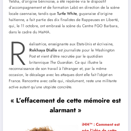
Yelsha, d’origine béninoise, a été repérée via le dispositif
d’accompagnement et de formation Labö en direction de la scène
locale caennaise, tandis que
Turtle White
, guyanaise d’origine
haïtienne, a fait partie des dix finalistes de Rappeuses en Liberté,
qui, le 11 octobre, ont embrasé la scène du Centre FGO Barbara,
dans le cadre du MaMA
.
R
éalisatrice, enseignante aux Etats-Unis et écrivaine,
Rokhaya Diallo
est journaliste pour le Washington
Post et vient d’être recrutée par le quotidien
britannique
The Guardian
. Ce qui illustre la
reconnaissance de son travail à l’étranger et, par la même
occasion, le décalage avec les attaques dont elle fait l’objet en
France. Rencontre avec celle qui, résolument, reste une militante
active autant qu’une utopiste concrète.
«
L’effacement de cette mémoire est
alarmant »
iHH™ : Comment est
née l’idée de cette