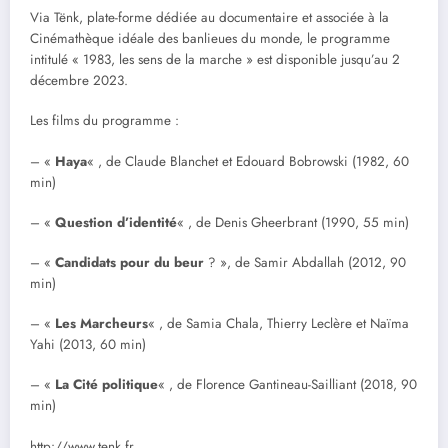
Via Tënk, plate-forme dédiée au documentaire et associée à la
Cinémathèque idéale des banlieues du monde, le programme
intitulé « 1983, les sens de la marche » est disponible jusqu’au 2
décembre 2023.
Les films du programme :
– «
Haya
« , de Claude Blanchet et Edouard Bobrowski (1982, 60
min)
– «
Question
d’identité
« , de Denis Gheerbrant (1990, 55 min)
– «
Candidats
pour
du
beur
? », de Samir Abdallah (2012, 90
min)
– «
Les
Marcheurs
« , de Samia Chala, Thierry Leclère et Naïma
Yahi (2013, 60 min)
– «
La
Cité
politique
« , de Florence Gantineau-Sailliant (2018, 90
min)
http://www.tenk.fr