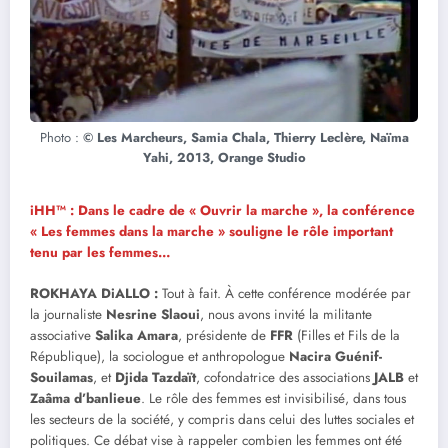
Photo :
© Les Marcheurs, Samia Chala, Thierry Leclère, Naïma
Yahi, 2013, Orange Studio
iHH™ : Dans le cadre de « Ouvrir la marche », la conférence
« Les femmes dans la marche » souligne le rôle important
tenu par les femmes…
ROKHAYA DiALLO
:
Tout à fait. À cette conférence modérée par
la journaliste
Nesrine
Slaoui
, nous avons invité la militante
associative
Salika Amara
, présidente de
FFR
(Filles et Fils de la
République), la sociologue et anthropologue
Nacira Guénif-
Souilamas
, et
Djida
Tazdaït
, cofondatrice des associations
JALB
et
Zaâma d’banlieue
. Le rôle des femmes est invisibilisé, dans tous
les secteurs de la société, y compris dans celui des luttes sociales et
politiques. Ce débat vise à rappeler combien les femmes ont été