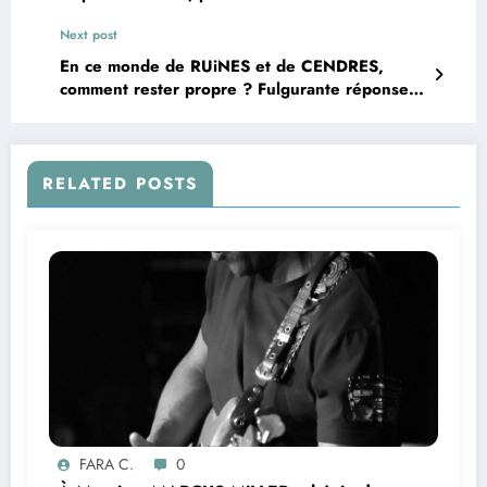
l’édifice iHH™ !
Next post
En ce monde de RUiNES et de CENDRES,
comment rester propre ? Fulgurante réponse
artistique de LA RUMEUR !
RELATED POSTS
FARA C.
0