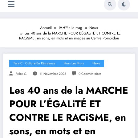
Accueil
iHH™ : le mag
News
Les 40 ans de la MARCHE POUR L’ÉGALiTÉ ET CONTRE LE
RACiSME, en sons, en mots et en images au Centre Pompidou
Fara C : Culture En Résistance
Hors Les Murs
News
FARA C.
11 Novembre 2023
0 Commentaires
Les 40 ans de la MARCHE
POUR L’ÉGALiTÉ ET
CONTRE LE RACiSME, en
sons, en mots et en