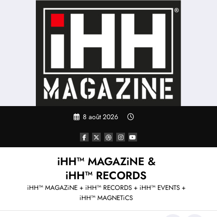
Aller
au
contenu
8 août 2026
iHH™ MAGAZiNE &
iHH™ RECORDS
iHH™ MAGAZiNE + iHH™ RECORDS + iHH™ EVENTS +
iHH™ MAGNETiCS