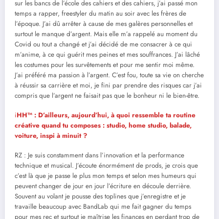
sur les bancs de l’école des cahiers et des cahiers, j’ai passé mon
temps a rapper, freestyler du matin au soir avec les frères de
l’époque. J’ai dû arrêter à cause de mes galères personnelles et
surtout le manque d’argent. Mais elle m’a rappelé au moment du
Covid ou tout a changé et j’ai décidé de me consacrer à ce qui
m’anime, à ce qui guérit mes peines et mes souffrances. J’ai lâché
les costumes pour les survêtements et pour me sentir moi même.
J’ai préféré ma passion à l’argent. C’est fou, toute sa vie on cherche
à réussir sa carrière et moi, je fini par prendre des risques car j’ai
compris que l’argent ne faisait pas que le bonheur ni le bien-être.
i
HH™ : D’ailleurs, aujourd’hui, à quoi ressemble ta routine
créative quand tu composes : studio, home studio, balade,
voiture, inspi à minuit ?
RZ : Je suis constamment dans l’innovation et la performance
technique et musical. J’écoute énormément de prods, je crois que
c’est là que je passe le plus mon temps et selon mes humeurs qui
peuvent changer de jour en jour l’écriture en découle derrière.
Souvent au volant je pousse des toplines que j’enregistre et je
travaille beaucoup avec BandLab qui me fait gagner du temps
pour mes rec et surtout je maîtrise les finances en perdant trop de