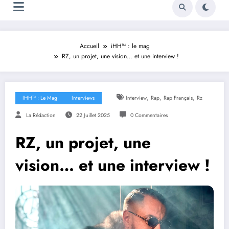
Accueil
iHH™ : le mag
RZ, un projet, une vision… et une interview !
,
,
,
IHH™ : Le Mag
Interviews
Interview
Rap
Rap Français
Rz
La Rédaction
22 Juillet 2025
0 Commentaires
RZ, un projet, une
vision… et une interview !