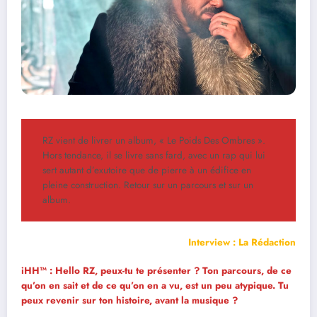
RZ vient de livrer un album, « Le Poids Des Ombres ».
Hors tendance, il se livre sans fard, avec un rap qui lui
sert autant d’exutoire que de pierre à un édifice en
pleine construction. Retour sur un parcours et sur un
album.
Interview : La Rédaction
iHH™ : Hello RZ, peux-tu te présenter ? Ton parcours, de ce
qu’on en sait et de ce qu’on en a vu, est un peu atypique. Tu
peux revenir sur ton histoire, avant la musique ?