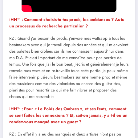
i
HH™ : Comment choisis-tu tes prods, les ambiances ? As-tu
un processus de recherche particulier ?
RZ : Quand j’ai besoin de prods, j’envoie mes wattsapp à tous les
beatmakers avec qui je travail depuis des années et qui m’envoient
des palettes bien ciblées car ils me connaissent aujourd’hui dans
ma D.A. Et c’est important de me connaître pour pas perdre de
temps. Une fois que j’ai le bon beat, j’écris et généralement je leurs
renvoie mes wavs et on re-travaille toute cette partie. Je peux même
faire intervenir plusieurs beatmakers sur une même prod et même
des musiciens comme des violonistes ou encore des guitaristes,
pianistes pour ressortir ce qui me fait vibrer et proposer des
choses qui me ressemble.
i
HH™ : Pour « Le Poids des Ombres », et ses feats, comment
se sont faites les connexions ? Et, sait-on jamais, y a t-il eu un
rendez-vous manqué avec un guest ?
RZ : En effet il y a eu des manqués et deux artistes n’ont pas pu