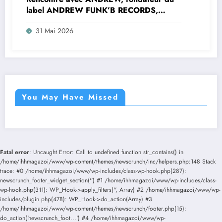
label ANDREW FUNK’B RECORDS,
inlassable artisan de précieuses
31 Mai 2026
connexions entre les scènes rap
européennes et internationales.
You May Have Missed
Fatal error
: Uncaught Error: Call to undefined function str_contains() in
/home/ihhmagazoi/www/wp-content/themes/newscrunch/inc/helpers.php:148 Stack
trace: #0 /home/ihhmagazoi/www/wp-includes/class-wp-hook.php(287):
newscrunch_footer_widget_section('') #1 /home/ihhmagazoi/www/wp-includes/class-
wp-hook.php(311): WP_Hook->apply_filters('', Array) #2 /home/ihhmagazoi/www/wp-
includes/plugin.php(478): WP_Hook->do_action(Array) #3
/home/ihhmagazoi/www/wp-content/themes/newscrunch/footer.php(15):
do_action('newscrunch_foot...') #4 /home/ihhmagazoi/www/wp-