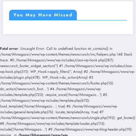
You May Have Missed
Fatal error
: Uncaught Error: Call to undefined function str_contains() in
/home/ihhmagazoi/www/wp-content/themes/newscrunch/inc/helpers.php:148 Stack
trace: #0 /home/ihhmagazoi/www/wp-includes/class-wp-hook.php(287):
newscrunch_footer_widget_section('') #1 /home/ihhmagazoi/www/wp-includes/class-
wp-hook.php(311): WP_Hook->apply_filters('', Array) #2 /home/ihhmagazoi/www/wp-
includes/plugin.php(478): WP_Hook->do_action(Array) #3
/home/ihhmagazoi/www/wp-content/themes/newscrunch/footer.php(15):
do_action('newscrunch_foot...') #4 /home/ihhmagazoi/www/wp-
includes/template.php(723): require_once('/home/ihhmagazo...') #5
/home/ihhmagazoi/www/wp-includes/template.php(672):
load_template('/home/ihhmagazo...', true) #6 /home/ihhmagazoi/www/wp-
includes/general-template.php(76): locate_template(Array, true) #7
/home/ihhmagazoi/www/wp-content/themes/newscrunch/single.php(192): get_footer()
#8 /home/ihhmagazoi/www/wp-includes/template-loader.php(113):
include('/home/ihhmagazo...') #9 /home/ihhmagazoi/www/wp-blog-header.php(19):
require_ in
/home/ihhmagazoi/www/wp-