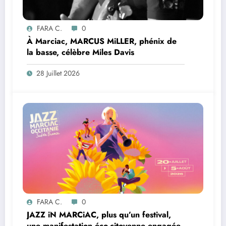
FARA C.
0
À Marciac, MARCUS MiLLER, phénix de
la basse, célèbre Miles Davis
28 Juillet 2026
FARA C.
0
JAZZ iN MARCiAC, plus qu’un festival,
une manifestation éco-citoyenne engagée