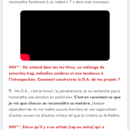
reconnaîtra forcément à un instant « T » dans mes morceaux.
iHH™ : On entend dans tes tes titres, un mélange de
sonorités trap, mélodies sombres et une tendance à
l’introspection. Comment construis-tu la D.A. de tes projets ?
T:
Ma D.A., c’est le travail, la persévérance. Je ne recherche pas à
transmettre une émotion en particulier.
C’est en racontant ce que
je vie que chacun se reconnaîtra sa manière.
J’essaye
cependant de ne me mettre aucune barrière en me rapprochant
d’autres univers ou d’autres milieux tel que le cinéma ou le théâtre.
iHH™ : Est-ce qu’il y a un artiste (rap ou autre) qui a