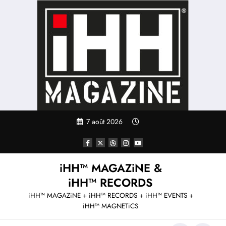
Aller
au
contenu
7 août 2026
iHH™ MAGAZiNE &
iHH™ RECORDS
iHH™ MAGAZiNE + iHH™ RECORDS + iHH™ EVENTS +
iHH™ MAGNETiCS