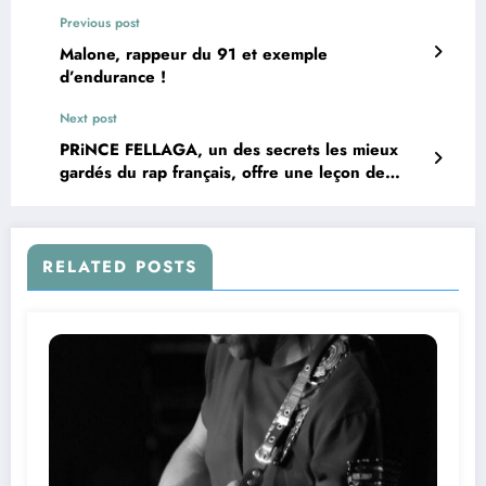
Previous post
Malone, rappeur du 91 et exemple
d’endurance !
Next post
PRiNCE FELLAGA, un des secrets les mieux
gardés du rap français, offre une leçon de
rattrapage flamboyante de sa riche
discographie avec « DooDooDooDoom –
Volume 1 », authentique mixtape sur bande
magnétique.
RELATED POSTS