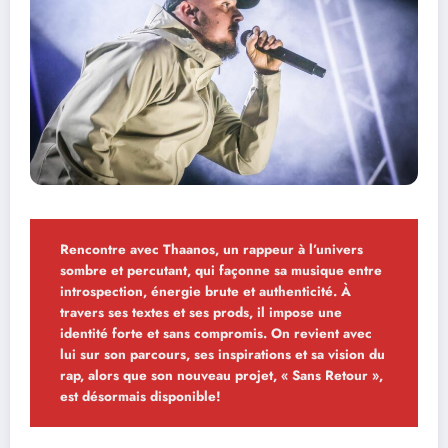
Rencontre avec Thaanos, un rappeur à l’univers
sombre et percutant, qui façonne sa musique entre
introspection, énergie brute et authenticité. À
travers ses textes et ses prods, il impose une
identité forte et sans compromis. On revient avec
lui sur son parcours, ses inspirations et sa vision du
rap, alors que son nouveau projet, « Sans Retour »,
est désormais disponible!