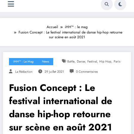
Accueil
iHH™ : le mag
Fusion Concept : Le festival international de danse hip-hop retourne
sur scène en août 2021
,
,
,
,
IHH™ : Le Mag
News
Battle
Danse
Festival
Hip Hop
Paris
La Rédaction
29 Juillet 2021
0 Commentaires
Fusion Concept : Le
festival international de
danse hip-hop retourne
sur scène en août 2021