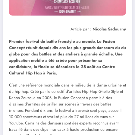
Article par :
Nicolas Sadourny
Premier festival de battle freestyle au monde, Le Fusion
Concept réunit depuis dix ans les plus grands danseurs du du
globe pour des battles et des ateliers à grande échelle. Une
application mobile a été créée pour présenter sa
candidature, la finale se déroulera le 28 août au Centre
Culturel Hip Hop à Paris.
C’est une référence mondiale dans le milieu de la danse urbaine et
du hip hop. Créé par le collectif d’artistes Hip Hop Ghetto Style et
Kanon Zouzoua en 2008, le Fusion Concept a permis à des
dizaines d’artistes de briller sur scènes à travers des battles
intenses. Pendant dix ans, le festival a traversé sept pays, accueilli
10 000 spectateurs et totalisé plus de 27 millions de vues sur
Youtube. Certains des danseurs sont des experts reconnus ayant
travaillé dans des clips musicaux à haute production ou encore