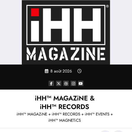
Aller
au
contenu
8 août 2026
iHH™ MAGAZiNE &
iHH™ RECORDS
iHH™ MAGAZiNE + iHH™ RECORDS + iHH™ EVENTS +
iHH™ MAGNETiCS