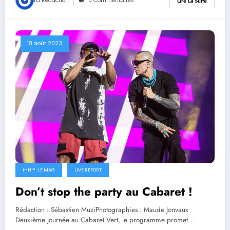
La Rédaction
0 Commentaires
Lire La Suite
18 août 2023
IHH™ : LE MAG
LIVE REPORT
Don’t stop the party au Cabaret !
Rédaction : Sébastien MuziPhotographies : Maude Jonvaux
Deuxième journée au Cabaret Vert, le programme promet…