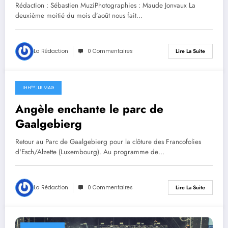
Rédaction : Sébastien MuziPhotographies : Maude Jonvaux La
deuxième moitié du mois d’août nous fait…
La Rédaction
0 Commentaires
Lire La Suite
IHH™ : LE MAG
12 juin 2023
Angèle enchante le parc de
Gaalgebierg
Retour au Parc de Gaalgebierg pour la clôture des Francofolies
d'Esch/Alzette (Luxembourg). Au programme de…
La Rédaction
0 Commentaires
Lire La Suite