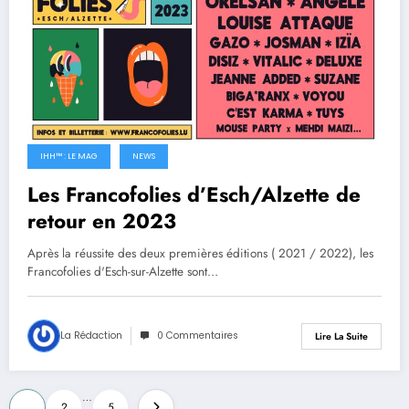
IHH™ : LE MAG
NEWS
Les Francofolies d’Esch/Alzette de
retour en 2023
Après la réussite des deux premières éditions ( 2021 / 2022), les
Francofolies d'Esch-sur-Alzette sont…
La Rédaction
0 Commentaires
Lire La Suite
Navigation
…
1
2
5