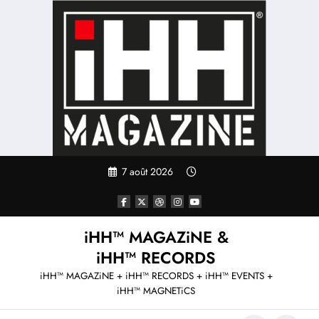
Aller
au
contenu
7 août 2026
iHH™ MAGAZiNE &
iHH™ RECORDS
iHH™ MAGAZiNE + iHH™ RECORDS + iHH™ EVENTS +
iHH™ MAGNETiCS