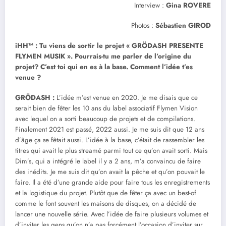
Interview :
Gina ROVERE
Photos :
Sébastien GIROD
iHH™ : Tu viens de sortir le projet « GRÖDASH PRESENTE
FLYMEN MUSIK ». Pourrais-tu me parler de l’origine du
projet? C’est toi qui en es à la base. Comment l’idée t’es
venue ?
GRÖDASH :
L’idée m’est venue en 2020. Je me disais que ce
serait bien de fêter les 10 ans du label associatif Flymen Vision
avec lequel on a sorti beaucoup de projets et de compilations.
Finalement 2021 est passé, 2022 aussi. Je me suis dit que 12 ans
d’âge ça se fêtait aussi. L’idée à la base, c’était de rassembler les
titres qui avait le plus streamé parmi tout ce qu’on avait sorti. Mais
Dim’s, qui a intégré le label il y a 2 ans, m’a convaincu de faire
des inédits. Je me suis dit qu’on avait la pêche et qu’on pouvait le
faire. Il a été d’une grande aide pour faire tous les enregistrements
et la logistique du projet. Plutôt que de fêter ça avec un best-of
comme le font souvent les maisons de disques, on a décidé de
lancer une nouvelle série. Avec l’idée de faire plusieurs volumes et
d’inviter les gens qu’on n’a pas forcément l’occasion d’inviter sur