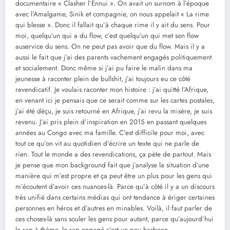
documentaire « Clasher l’Ennui ». On avait un surnom à l’époque
avec l’Amalgame, Sinik et compagnie, on nous appelait « La rime
qui blesse ». Donc il fallait qu’à chaque rime il y ait du sens. Pour
moi, quelqu’un qui a du flow, c’est quelqu’un qui met son flow
auservice du sens. On ne peut pas avoir que du flow. Mais il y a
aussi le fait que j’ai des parents vachement engagés politiquement
et socialement. Donc même si j’ai pu faire le malin dans ma
jeunesse à raconter plein de bullshit, j’ai toujours eu ce côté
revendicatif. Je voulais raconter mon histoire : j’ai quitté l’Afrique,
en venant ici je pensais que ce serait comme sur les cartes postales,
j’ai été déçu, je suis retourné en Afrique, j’ai revu la misère, je suis
revenu. J’ai pris plein d’inspiration en 2015 en passant quelques
années au Congo avec ma famille. C’est difficile pour moi, avec
tout ce qu’on vit au quotidien d’écrire un texte qui ne parle de
rien. Tout le monde a des revendications, ça pète de partout. Mais
je pense que mon background fait que j’analyse la situation d’une
manière qui m’est propre et ça peut être un plus pour les gens qui
m’écoutent d’avoir ces nuances-là. Parce qu’à côté il y a un discours
très unifié dans certains médias qui ont tendance à ériger certaines
personnes en héros et d’autres en minables. Voilà, il faut parler de
ces choses-là sans souler les gens pour autant, parce qu’aujourd’hui
le rap à thème, le rap engagé c’est un peu hasbeen.