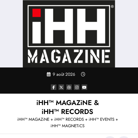
Aller
au
contenu
9 août 2026
iHH™ MAGAZiNE &
iHH™ RECORDS
iHH™ MAGAZiNE + iHH™ RECORDS + iHH™ EVENTS +
iHH™ MAGNETiCS