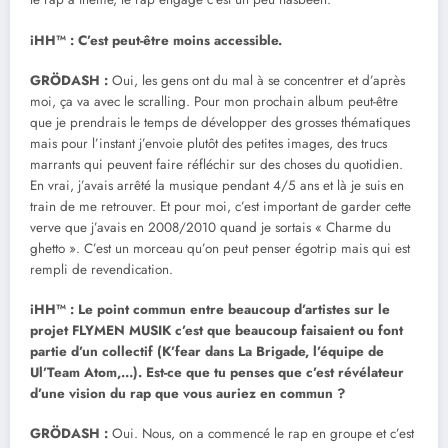
iHH™ : C’est peut-être moins accessible.
GRÖDASH :
Oui, les gens ont du mal à se concentrer et d’après
moi, ça va avec le scralling. Pour mon prochain album peut-être
que je prendrais le temps de développer des grosses thématiques
mais pour l’instant j’envoie plutôt des petites images, des trucs
marrants qui peuvent faire réfléchir sur des choses du quotidien.
En vrai, j’avais arrêté la musique pendant 4/5 ans et là je suis en
train de me retrouver. Et pour moi, c’est important de garder cette
verve que j’avais en 2008/2010 quand je sortais « Charme du
ghetto ». C’est un morceau qu’on peut penser égotrip mais qui est
rempli de revendication.
iHH™ : Le point commun entre beaucoup d’artistes sur le
projet FLYMEN MUSIK c’est que beaucoup faisaient ou font
partie d’un collectif (K’fear dans La Brigade, l’équipe de
Ul’Team Atom,…). Est-ce que tu penses que c’est révélateur
d’une vision du rap que vous auriez en commun ?
GRÖDASH :
Oui. Nous, on a commencé le rap en groupe et c’est