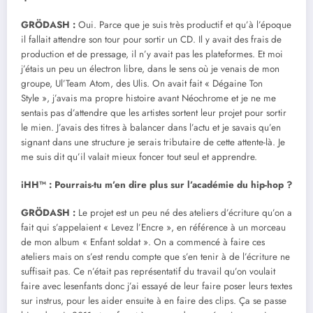
GRÖDASH
:
Oui. Parce que je suis très productif et qu’à l’époque
il fallait attendre son tour pour sortir un CD. Il y avait des frais de
production et de pressage, il n’y avait pas les plateformes. Et moi
j’étais un peu un électron libre, dans le sens où je venais de mon
groupe, Ul’Team Atom, des Ulis. On avait fait « Dégaine Ton
Style », j’avais ma propre histoire avant Néochrome et je ne me
sentais pas d’attendre que les artistes sortent leur projet pour sortir
le mien. J’avais des titres à balancer dans l’actu et je savais qu’en
signant dans une structure je serais tributaire de cette attente-là. Je
me suis dit qu’il valait mieux foncer tout seul et apprendre.
iHH™ : Pourrais-tu m’en dire plus sur l’académie du hip-hop ?
GRÖDASH :
Le projet est un peu né des ateliers d’écriture qu’on a
fait qui s’appelaient « Levez l’Encre », en référence à un morceau
de mon album « Enfant soldat ». On a commencé à faire ces
ateliers mais on s’est rendu compte que s’en tenir à de l’écriture ne
suffisait pas. Ce n’était pas représentatif du travail qu’on voulait
faire avec lesenfants donc j’ai essayé de leur faire poser leurs textes
sur instrus, pour les aider ensuite à en faire des clips. Ça se passe