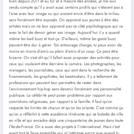
bien depuis 2011 et au fur et à mesure des années, je me suis
rendu compte qu’il y avait aussi certains profils qui n’étaient pas à
l’aise avec leur image ou qui avaient envie d’être dans le milieu
sans forcément être exposés. On apprend aux jeunes à être des
artistes mais on ne leur apprend pas ce côté psychologique qui va
avec le fait de devoir gérer son image. Aujourd’hui il y a quand
même les bad buzz et tout ça. D’ailleurs, même les good buzz
peuvent être dur à gérer. Ton entourage change, tu peux avoir de
moins en moins d’amis ou plein d’amis d’un coup. Ça peut être
bizarre. On s’est dit qu’il fallait aussi proposer des activités pour
ceux qui voulaient être derrière la caméra. Les photographes, les
managers, les journalistes, ceux qui sont dans la recherche de
financements, les graphistes, les beatmakers. Il y a tellement de
professions qui peuvent leur permettre de rester dans
l’environnement hip-hop sans devenir forcément une personnalité
publique. La célébrité peut poser problème par rapport aux
convictions religieuses, par rapport à la famille. Il faut qu’on
respecte les limites de chacun et qu’on les oriente. C’est comme ça
qu’on a réfléchit à cette académie itinérante qui se balade de ville
en ville et qui encadre déjà une cinquantaine de jeunes dans toute
l’Ile-de-France. On a aussi des projets à l’international. Mais c’est
avant tout le faire ensemble qui m’intéresse parce que quand tu