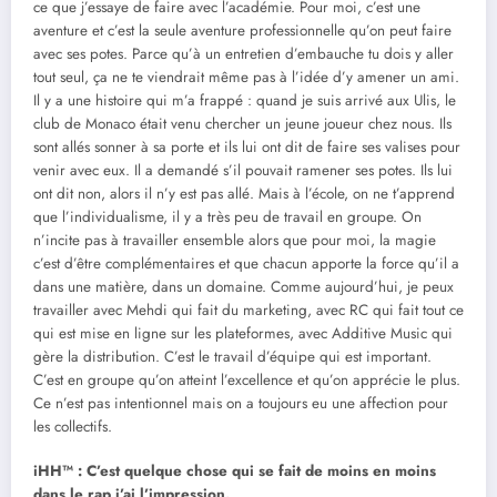
ce que j’essaye de faire avec l’académie. Pour moi, c’est une
aventure et c’est la seule aventure professionnelle qu’on peut faire
avec ses potes. Parce qu’à un entretien d’embauche tu dois y aller
tout seul, ça ne te viendrait même pas à l’idée d’y amener un ami.
Il y a une histoire qui m’a frappé : quand je suis arrivé aux Ulis, le
club de Monaco était venu chercher un jeune joueur chez nous. Ils
sont allés sonner à sa porte et ils lui ont dit de faire ses valises pour
venir avec eux. Il a demandé s’il pouvait ramener ses potes. Ils lui
ont dit non, alors il n’y est pas allé. Mais à l’école, on ne t’apprend
que l’individualisme, il y a très peu de travail en groupe. On
n’incite pas à travailler ensemble alors que pour moi, la magie
c’est d’être complémentaires et que chacun apporte la force qu’il a
dans une matière, dans un domaine. Comme aujourd’hui, je peux
travailler avec Mehdi qui fait du marketing, avec RC qui fait tout ce
qui est mise en ligne sur les plateformes, avec Additive Music qui
gère la distribution. C’est le travail d’équipe qui est important.
C’est en groupe qu’on atteint l’excellence et qu’on apprécie le plus.
Ce n’est pas intentionnel mais on a toujours eu une affection pour
les collectifs.
iHH™ : C’est quelque chose qui se fait de moins en moins
dans le rap j’ai l’impression.