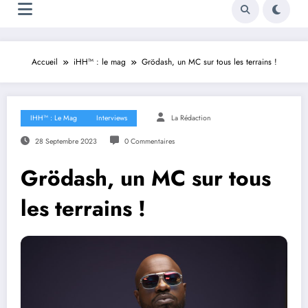
Accueil
iHH™ : le mag
Grödash, un MC sur tous les terrains !
IHH™ : Le Mag
Interviews
La Rédaction
28 Septembre 2023
0 Commentaires
Grödash, un MC sur tous
les terrains !