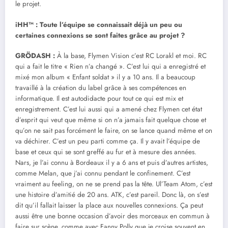
le projet.
iHH™ : Toute l’équipe se connaissait déjà un peu ou
certaines connexions se sont faites grâce au projet ?
GRÖDASH :
À la base, Flymen Vision c’est RC Lorakl et moi. RC
qui a fait le titre « Rien n’a changé ». C’est lui qui a enregistré et
mixé mon album « Enfant soldat » il y a 10 ans. Il a beaucoup
travaillé à la création du label grâce à ses compétences en
informatique. Il est autodidacte pour tout ce qui est mix et
enregistrement. C’est lui aussi qui a amené chez Flymen cet état
d’esprit qui veut que même si on n’a jamais fait quelque chose et
qu’on ne sait pas forcément le faire, on se lance quand même et on
va déchirer. C’est un peu parti comme ça. Il y avait l’équipe de
base et ceux qui se sont greffé au fur et à mesure des années.
Nars, je l’ai connu à Bordeaux il y a 6 ans et puis d’autres artistes,
comme Melan, que j’ai connu pendant le confinement. C’est
vraiment au feeling, on ne se prend pas la tête. Ul’Team Atom, c’est
une histoire d’amitié de 20 ans. ATK, c’est pareil. Donc là, on s’est
dit qu’il fallait laisser la place aux nouvelles connexions. Ça peut
aussi être une bonne occasion d’avoir des morceaux en commun à
faire sur scène, comme avec Fanny Polly que je croise souvent en