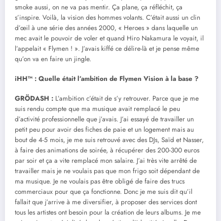
smoke aussi, on ne va pas mentir. Ça plane, ça réfléchit, ça
s’inspire. Voilà, la vision des hommes volants. C’était aussi un clin
d’œil à une série des années 2000, « Heroes » dans laquelle un
mec avait le pouvoir de voler et quand Hiro Nakamura le voyait, il
l’appelait « Flymen ! ». J’avais kiffé ce délire-là et je pense même
qu’on va en faire un jingle.
iHH™ : Quelle était l’ambition de Flymen Vision à la base ?
GRÖDASH
:
L’ambition c’était de s’y retrouver. Parce que je me
suis rendu compte que ma musique avait remplacé le peu
d’activité professionnelle que j’avais. J’ai essayé de travailler un
petit peu pour avoir des fiches de paie et un logement mais au
bout de 4-5 mois, je me suis retrouvé avec des DJs, Saïd et Nasser,
à faire des animations de soirée, à récupérer des 200-300 euros
par soir et ça a vite remplacé mon salaire. J’ai très vite arrêté de
travailler mais je ne voulais pas que mon frigo soit dépendant de
ma musique. Je ne voulais pas être obligé de faire des trucs
commerciaux pour que ça fonctionne. Donc je me suis dit qu’il
fallait que j’arrive à me diversifier, à proposer des services dont
tous les artistes ont besoin pour la création de leurs albums. Je me