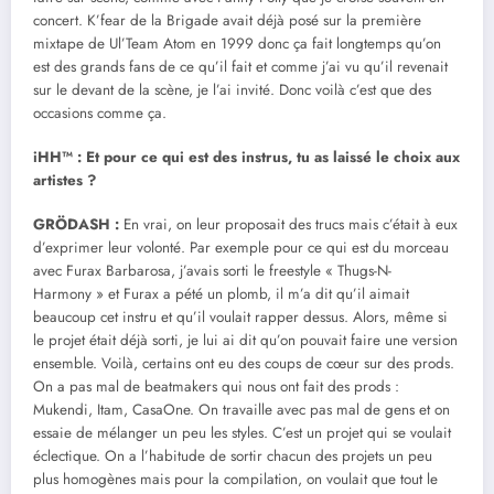
concert. K’fear de la Brigade avait déjà posé sur la première
mixtape de Ul’Team Atom en 1999 donc ça fait longtemps qu’on
est des grands fans de ce qu’il fait et comme j’ai vu qu’il revenait
sur le devant de la scène, je l’ai invité. Donc voilà c’est que des
occasions comme ça.
iHH™ : Et pour ce qui est des instrus, tu as laissé le choix aux
artistes ?
GRÖDASH :
En vrai, on leur proposait des trucs mais c’était à eux
d’exprimer leur volonté. Par exemple pour ce qui est du morceau
avec Furax Barbarosa, j’avais sorti le freestyle « Thugs-N-
Harmony » et Furax a pété un plomb, il m’a dit qu’il aimait
beaucoup cet instru et qu’il voulait rapper dessus. Alors, même si
le projet était déjà sorti, je lui ai dit qu’on pouvait faire une version
ensemble. Voilà, certains ont eu des coups de cœur sur des prods.
On a pas mal de beatmakers qui nous ont fait des prods :
Mukendi, Itam, CasaOne. On travaille avec pas mal de gens et on
essaie de mélanger un peu les styles. C’est un projet qui se voulait
éclectique. On a l’habitude de sortir chacun des projets un peu
plus homogènes mais pour la compilation, on voulait que tout le