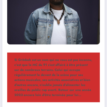
Si Grödash est un nom qui ne vous est pas inconnu,
c’est que le MC du 91 s’est affairé à être présent
sur de nombreux terrains. Celui qui occupe
régulièrement le devant de la scène pour ses
actions musicales, ses activités associatives et bien
d’autres encore, n’oublie jamais d’alimenter les
oreilles du public rap averti. Retour sur une année
2023 encore loin d’être terminée pour lui…