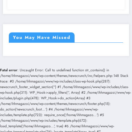
européennes et internationales.
You May Have Missed
Fatal error
: Uncaught Error: Call to undefined function str_contains() in
/home/ihhmagazoi/www/wp-content/themes/newscrunch/inc/helpers.php:148 Stack
trace: #0 /home/ihhmagazoi/www/wp-includes/class-wp-hook.php(287):
newscrunch_footer_widget_section('') #1 /home/ihhmagazoi/www/wp-includes/class-
wp-hook.php(311): WP_Hook->apply_filters('', Array) #2 /home/ihhmagazoi/www/wp-
includes/plugin.php(478): WP_Hook->do_action(Array) #3
/home/ihhmagazoi/www/wp-content/themes/newscrunch/footer.php(15):
do_action('newscrunch_foot...') #4 /home/ihhmagazoi/www/wp-
includes/template.php(723): require_once('/home/ihhmagazo...') #5
/home/ihhmagazoi/www/wp-includes/template.php(672):
load_template('/home/ihhmagazo...', true) #6 /home/ihhmagazoi/www/wp-
includes/general-template.php(76): locate_template(Array, true) #7