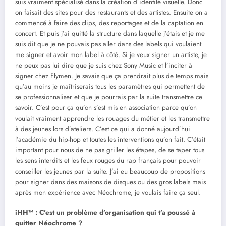
suis vraiment spécialisé dans la création d’identité visuelle. Donc
on faisait des sites pour des restaurants et des artistes. Ensuite on a
commencé à faire des clips, des reportages et de la captation en
concert. Et puis j’ai quitté la structure dans laquelle j’étais et je me
suis dit que je ne pouvais pas aller dans des labels qui voulaient
me signer et avoir mon label à côté. Si je veux signer un artiste, je
ne peux pas lui dire que je suis chez Sony Music et l’inciter à
signer chez Flymen. Je savais que ça prendrait plus de temps mais
qu’au moins je maîtriserais tous les paramètres qui permettent de
se professionnaliser et que je pourrais par la suite transmettre ce
savoir. C’est pour ça qu’on s’est mis en association parce qu’on
voulait vraiment apprendre les rouages du métier et les transmettre
à des jeunes lors d’ateliers. C’est ce qui a donné aujourd’hui
l’académie du hip-hop et toutes les interventions qu’on fait. C’était
important pour nous de ne pas griller les étapes, de se taper tous
les sens interdits et les feux rouges du rap français pour pouvoir
conseiller les jeunes par la suite. J’ai eu beaucoup de propositions
pour signer dans des maisons de disques ou des gros labels mais
après mon expérience avec Néochrome, je voulais faire ça seul.
iHH™ : C’est un problème d’organisation qui t’a poussé à
quitter Néochrome ?