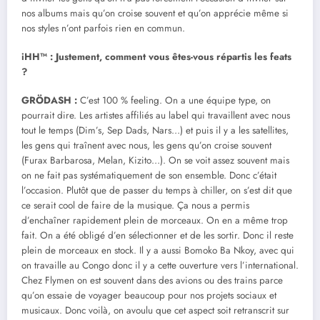
nos albums mais qu’on croise souvent et qu’on apprécie même si
nos styles n’ont parfois rien en commun.
iHH™ : Justement, comment vous êtes-vous répartis les feats
?
GRÖDASH :
C’est 100 % feeling. On a une équipe type, on
pourrait dire. Les artistes affiliés au label qui travaillent avec nous
tout le temps (Dim’s, Sep Dads, Nars…) et puis il y a les satellites,
les gens qui traînent avec nous, les gens qu’on croise souvent
(Furax Barbarosa, Melan, Kizito…). On se voit assez souvent mais
on ne fait pas systématiquement de son ensemble. Donc c’était
l’occasion. Plutôt que de passer du temps à chiller, on s’est dit que
ce serait cool de faire de la musique. Ça nous a permis
d’enchaîner rapidement plein de morceaux. On en a même trop
fait. On a été obligé d’en sélectionner et de les sortir. Donc il reste
plein de morceaux en stock. Il y a aussi Bomoko Ba Nkoy, avec qui
on travaille au Congo donc il y a cette ouverture vers l’international.
Chez Flymen on est souvent dans des avions ou des trains parce
qu’on essaie de voyager beaucoup pour nos projets sociaux et
musicaux. Donc voilà, on avoulu que cet aspect soit retranscrit sur