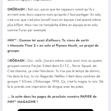
GRÖDASH :
Bah oui, parce que les rappeurs voient qu’ils y
arrivent avec leurs copains mais qu’après il faut partager. En solo,
c’est vrai que c’est plus lucratif mais en équipe c’est quand même
plus kiffant. Mais rien ne t’empêche d’être en équipe et en solo,
comme Furax par exemple.
iHH™ : Comme toi aussi d’ailleurs. Tu viens de sortir
« Monnaie Time 2 » en solo et Flymen Musik, un projet de
groupe.
G
RÖDASH :
Oui, voilà. J’aurais même voulu avoir trois ou quatre
groupes comme Fat Joe. Il était dans D.I.T.C., Terror Squad, etc.
C’est chanmé, ça crée l’émulsion. Tu n’as pas le temps de dormir,
t’es dans le truc, tu vis. Regarde, Nekfeu il était dans combien de
groupe ? S-Crew, L’Entourage, 1995. Ça, c’est la magie, tu vois. De
là tu prends une inspiration de dingue avec tes potes.
… la suite dans les pages du prochain numéro PAPiER de
iHH™ MAGAZiNE !