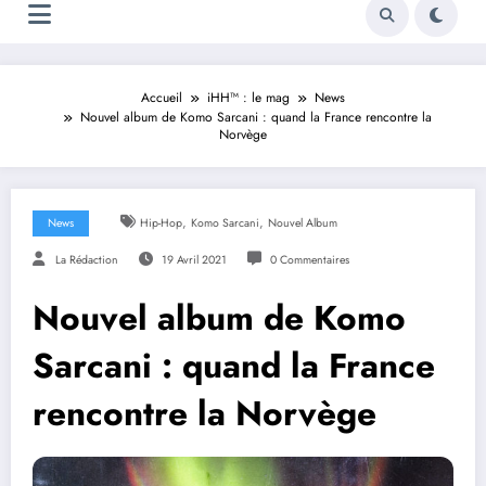
Accueil
iHH™ : le mag
News
Nouvel album de Komo Sarcani : quand la France rencontre la
Norvège
,
,
News
Hip-Hop
Komo Sarcani
Nouvel Album
La Rédaction
19 Avril 2021
0 Commentaires
Nouvel album de Komo
Sarcani : quand la France
rencontre la Norvège