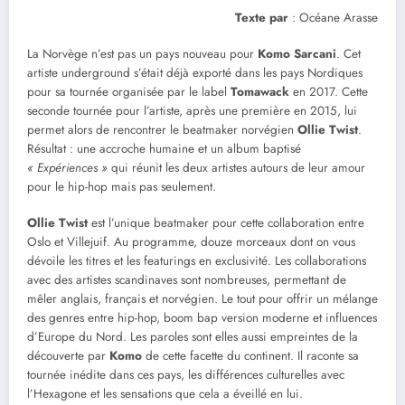
Texte par
: Océane Arasse
La Norvège n’est pas un pays nouveau pour
Komo Sarcani
. Cet
artiste underground s’était déjà exporté dans les pays Nordiques
pour sa tournée organisée par le label
Tomawack
en 2017. Cette
seconde tournée pour l’artiste, après une première en 2015, lui
permet alors de rencontrer le beatmaker norvégien
Ollie Twist
.
Résultat : une accroche humaine et un album baptisé
« Expériences »
qui réunit les deux artistes autours de leur amour
pour le hip-hop mais pas seulement.
Ollie Twist
est l’unique beatmaker pour cette collaboration entre
Oslo et Villejuif. Au programme, douze morceaux dont on vous
dévoile les titres et les featurings en exclusivité. Les collaborations
avec des artistes scandinaves sont nombreuses, permettant de
mêler anglais, français et norvégien. Le tout pour offrir un mélange
des genres entre hip-hop, boom bap version moderne et influences
d’Europe du Nord. Les paroles sont elles aussi empreintes de la
découverte par
Komo
de cette facette du continent. Il raconte sa
tournée inédite dans ces pays, les différences culturelles avec
l’Hexagone et les sensations que cela a éveillé en lui.