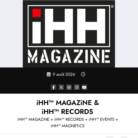
Aller
au
contenu
9 août 2026
iHH™ MAGAZiNE &
iHH™ RECORDS
iHH™ MAGAZiNE + iHH™ RECORDS + iHH™ EVENTS +
iHH™ MAGNETiCS