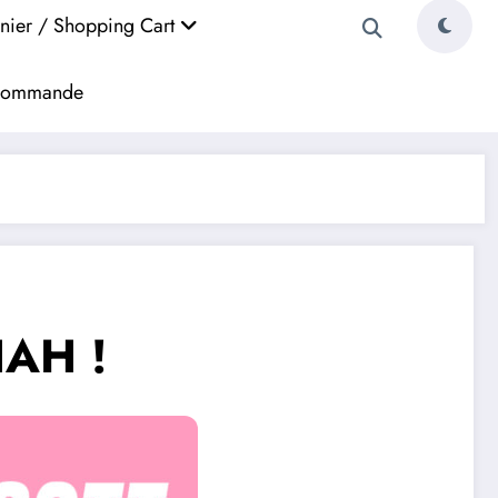
nier / Shopping Cart
a commande
HAH !