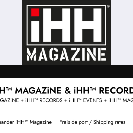
HH™ MAGAZiNE & iHH™ RECOR
GAZiNE + iHH™ RECORDS + iHH™ EVENTS + iHH™ MA
ander iHH™ Magazine
Frais de port / Shipping rates