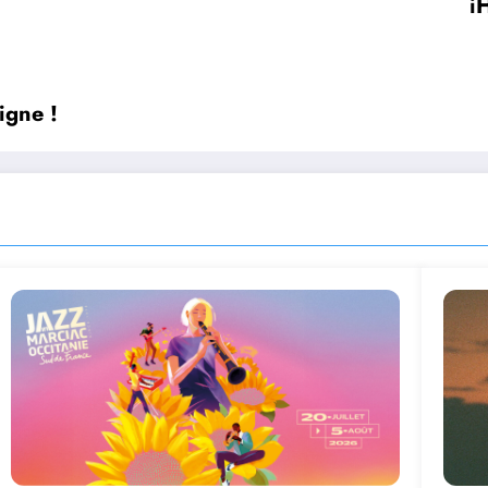
i
igne !