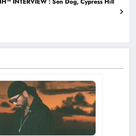
HH™ INTERVIEW : Sen Dog, Cypress Hill