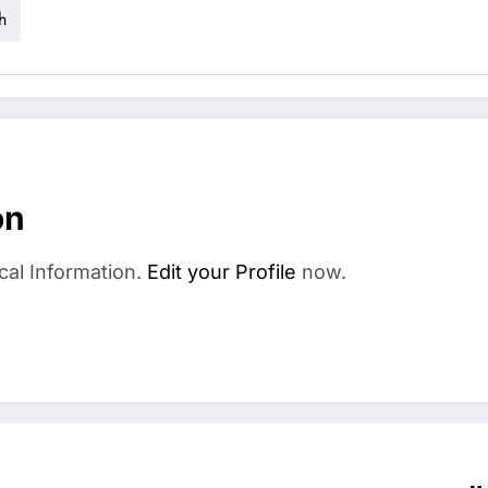
h
on
cal Information.
Edit your Profile
now.