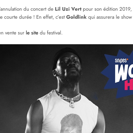
’annulation du concert de
Lil Uzi Vert
pour son édition 2019, 
e courte durée ! En effet, c’est
Goldlink
qui assurera le show
en vente sur
le site
du festival.