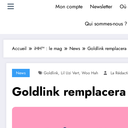
Mon compte
Newsletter
Où 
Qui sommes-nous 
Accueil
iHH™ : le mag
News
Goldlink remplacera
,
,
News
Goldlink
Lil Uzi Vert
Woo Hah
La Rédact
Goldlink remplacera