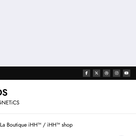
DS
GNETiCS
La Boutique iHH™ / iHH™ shop