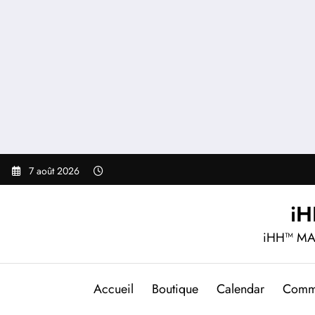
Aller
au
contenu
7 août 2026
i
iHH™ MA
Accueil
Boutique
Calendar
Comm