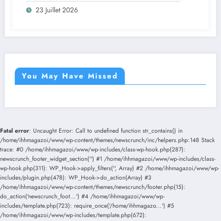
23 Juillet 2026
You May Have Missed
Fatal error
: Uncaught Error: Call to undefined function str_contains() in
/home/ihhmagazoi/www/wp-content/themes/newscrunch/inc/helpers.php:148 Stack
trace: #0 /home/ihhmagazoi/www/wp-includes/class-wp-hook.php(287):
newscrunch_footer_widget_section('') #1 /home/ihhmagazoi/www/wp-includes/class-
wp-hook.php(311): WP_Hook->apply_filters('', Array) #2 /home/ihhmagazoi/www/wp-
includes/plugin.php(478): WP_Hook->do_action(Array) #3
/home/ihhmagazoi/www/wp-content/themes/newscrunch/footer.php(15):
do_action('newscrunch_foot...') #4 /home/ihhmagazoi/www/wp-
includes/template.php(723): require_once('/home/ihhmagazo...') #5
/home/ihhmagazoi/www/wp-includes/template.php(672):