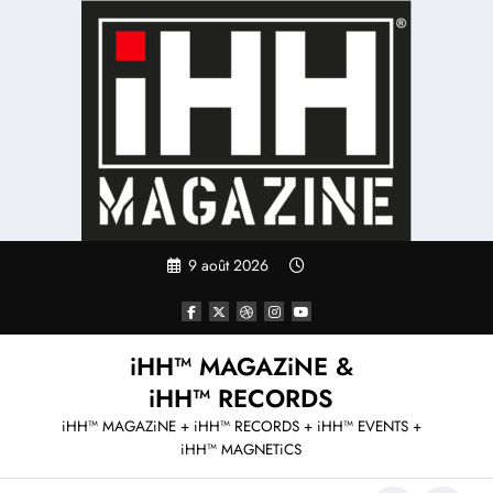
Aller
au
contenu
9 août 2026
iHH™ MAGAZiNE &
iHH™ RECORDS
iHH™ MAGAZiNE + iHH™ RECORDS + iHH™ EVENTS +
iHH™ MAGNETiCS