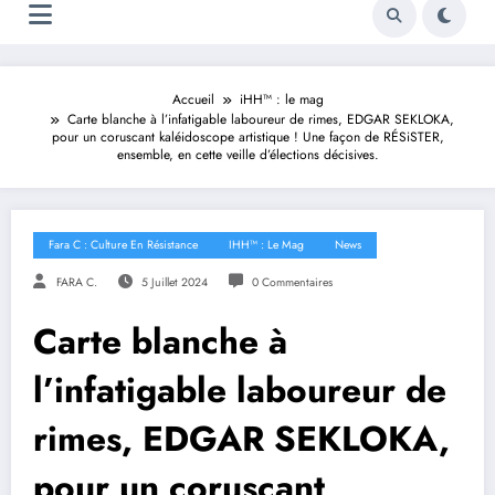
Accueil
iHH™ : le mag
Carte blanche à l’infatigable laboureur de rimes, EDGAR SEKLOKA,
pour un coruscant kaléidoscope artistique ! Une façon de RÉSiSTER,
ensemble, en cette veille d’élections décisives.
Fara C : Culture En Résistance
IHH™ : Le Mag
News
FARA C.
5 Juillet 2024
0 Commentaires
Carte blanche à
l’infatigable laboureur de
rimes, EDGAR SEKLOKA,
pour un coruscant