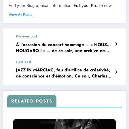
Add your Biographical Information.
Edit your Profile
now.
View All Posts
Previous post
À l’occasion du concert hommage – « NOUS…
NOUGARO ! » – de ce soir, une archive de
FARA C. nous fait revivre la rencontre qui eut
Next post
lieu en 2000 entre la rappeuse DiAM’S et le
légendaire semeur de sonnets.
JAZZ iN MARCiAC, feu d’artifice de créativité,
de conscience et d’émotion. Ce soir, Charles
Lloyd et Youn Sun Nah nous hisseront à des
cimes de poésie.
RELATED POSTS