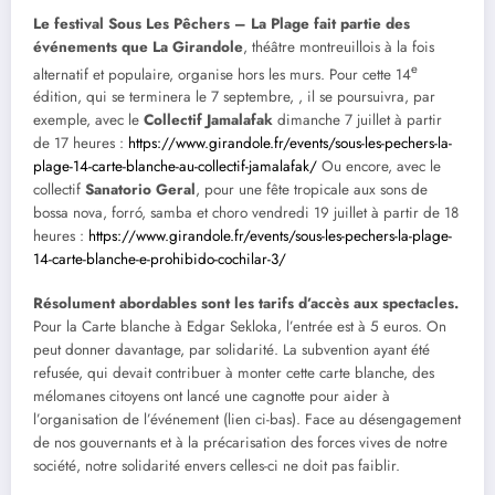
Le festival Sous Les Pêchers – La Plage fait partie des
événements que La Girandole
, théâtre montreuillois à la fois
e
alternatif et populaire, organise hors les murs. Pour cette 14
édition, qui se terminera le 7 septembre, , il se poursuivra, par
exemple, avec le
Collectif Jamalafak
dimanche 7 juillet à partir
de 17 heures :
https://www.girandole.fr/events/sous-les-pechers-la-
plage-14-carte-blanche-au-collectif-jamalafak/
Ou encore, avec le
collectif
Sanatorio Geral
, pour une fête tropicale aux sons de
bossa nova, forró, samba et choro vendredi 19 juillet à partir de 18
heures :
https://www.girandole.fr/events/sous-les-pechers-la-plage-
14-carte-blanche-e-prohibido-cochilar-3/
Résolument abordables sont les tarifs d’accès aux spectacles.
Pour la Carte blanche à Edgar Sekloka, l’entrée est à 5 euros. On
peut donner davantage, par solidarité. La subvention ayant été
refusée, qui devait contribuer à monter cette carte blanche, des
mélomanes citoyens ont lancé une cagnotte pour aider à
l’organisation de l’événement (lien ci-bas). Face au désengagement
de nos gouvernants et à la précarisation des forces vives de notre
société, notre solidarité envers celles-ci ne doit pas faiblir.