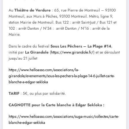
Au
Théâtre de Verdure
: 65, rue Pierre de Montreuil – 93100
Montreuil, aux Murs à Pêches, 93100 Montreuil. Métro, ligne 9,
station Mairie de Montreuil. Bus 122 : arrêt Saint-Just / Bus 121 et
102 : arrêt Danton / N°34 : arrêt Danton / N°16 : arrêt de la
Mairie.
Dans le cadre du festival
Sous Les Pêchers – La Plage #14
,
initié par
La Girandole
(
https://www.girandole.fr/
) et se déroulant
jusqu’au 21 juillet
https://www.helloasso.com/associations/la-
girandole/evenements/sous-les-pechers-la-plage-14-6-juillet-carte-
blanche-a-edgar-sekloka
TARIF
: 5€, ou plus par solidarité.
CAGNOTTE pour la Carte blanche à Edgar Sekloka :
https://www.helloasso.com/associations/suga-music/collectes/carte-
blanche-edgar-sekloka