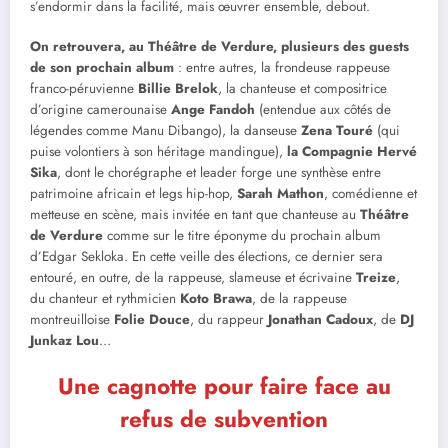
s’endormir dans la facilité, mais œuvrer ensemble, debout.
On retrouvera, au Théâtre de Verdure, plusieurs des guests
de son prochain album
: entre autres, la frondeuse rappeuse
franco-péruvienne
Billie Brelok
, la chanteuse et compositrice
d’origine camerounaise
Ange Fandoh
(entendue aux côtés de
légendes comme Manu Dibango), la danseuse
Zena Touré
(qui
puise volontiers à son héritage mandingue),
la Compagnie Hervé
Sika
, dont le chorégraphe et leader forge une synthèse entre
patrimoine africain et legs hip-hop,
Sarah Mathon
, comédienne et
metteuse en scène, mais invitée en tant que chanteuse au
Théâtre
de Verdure
comme sur le titre éponyme du prochain album
d’Edgar Sekloka. En cette veille des élections, ce dernier sera
entouré, en outre, de la rappeuse, slameuse et écrivaine
Treize
,
du chanteur et rythmicien
Koto Brawa
, de la rappeuse
montreuilloise
Folie Douce
, du rappeur
Jonathan Cadoux
, de
DJ
Junkaz Lou
…
Une cagnotte pour faire face au
refus de subvention