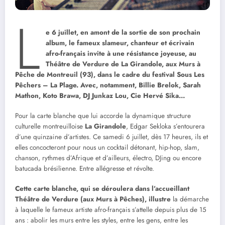
L
e 6 juillet, en amont de la sortie de son prochain
album, le fameux slameur, chanteur et écrivain
afro-français invite à une résistance joyeuse, au
Théâtre de Verdure de La Girandole, aux Murs à
Pêche de Montreuil (93), dans le cadre du festival Sous Les
Pêchers – La Plage. Avec, notamment, Billie Brelok, Sarah
Mathon, Koto Brawa, DJ Junkaz Lou, Cie Hervé Sika…
Pour la carte blanche que lui accorde la dynamique structure
culturelle montreuilloise
La Girandole
, Edgar Sekloka s’entourera
d’une quinzaine d’artistes. Ce samedi 6 juillet, dès 17 heures, ils et
elles concocteront pour nous un cocktail détonant, hip-hop, slam,
chanson, rythmes d’Afrique et d’ailleurs, électro, DJing ou encore
batucada brésilienne. Entre allégresse et révolte.
Cette carte blanche, qui se déroulera dans l’accueillant
Théâtre de Verdure (aux Murs à Pêches), illustre
la démarche
à laquelle le fameux artiste afro-français s’attelle depuis plus de 15
ans : abolir les murs entre les styles, entre les gens, entre les