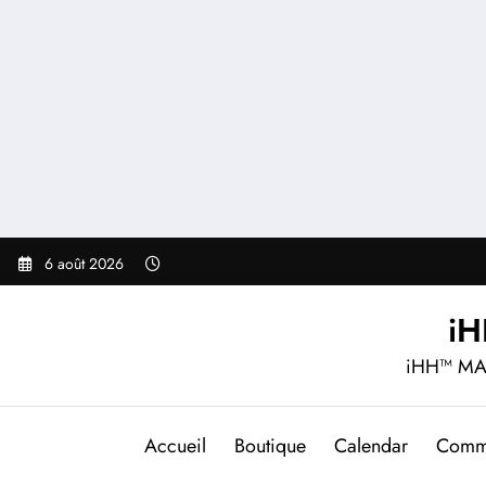
Aller
au
contenu
6 août 2026
i
iHH™ MA
Accueil
Boutique
Calendar
Comm