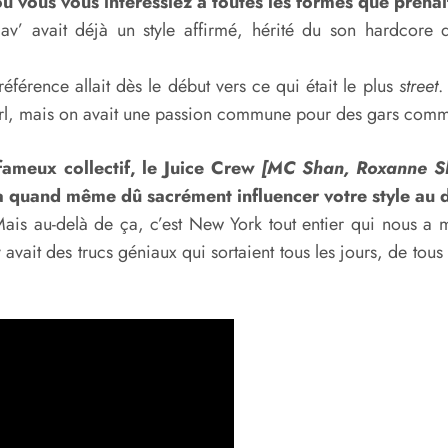
u vous vous intéressiez à toutes les formes que prenai
 Hav’ avait déjà un style affirmé, hérité du son hardcor
éférence allait dès le début vers ce qui était le plus
street
.
arl, mais on avait une passion commune pour des gars comm
fameux collectif, le Juice Crew
[MC Shan, Roxanne Sh
a quand même dû sacrément influ
encer
votre style au 
 Mais au-delà de ça, c’est New York tout entier qui nous a 
vait des trucs géniaux qui sortaient tous les jours, de tous l