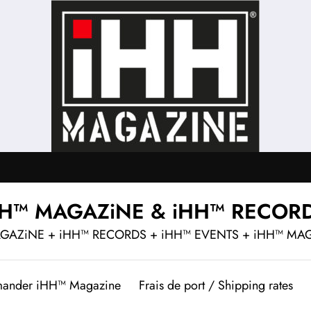
HH™ MAGAZiNE & iHH™ RECOR
GAZiNE + iHH™ RECORDS + iHH™ EVENTS + iHH™ MA
ander iHH™ Magazine
Frais de port / Shipping rates