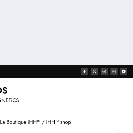
DS
GNETiCS
La Boutique iHH™ / iHH™ shop