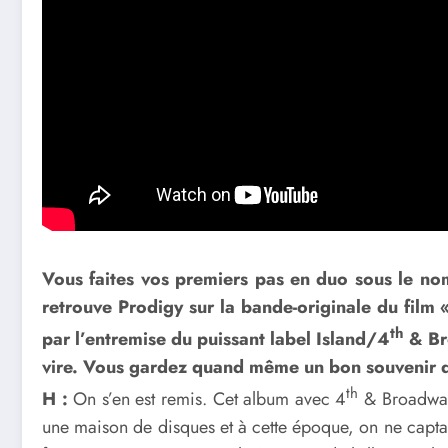
Vous faites vos premiers pas en duo sous le no
retrouve Prodigy sur la bande-originale du fil
th
par l’entremise du puissant label Island/4
& Bro
vire. Vous gardez quand même un bon souvenir d
th
H :
On s’en est remis. Cet album avec 4
& Broadway,
une maison de disques et à cette époque, on ne capta