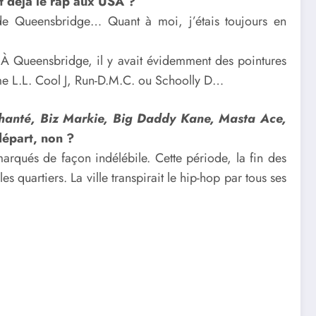
t déjà le rap aux USA ?
e de Queensbridge… Quant à moi, j’étais toujours en
 À Queensbridge, il y avait évidemment des pointures
e L.L. Cool J, Run-D.M.C. ou Schoolly D…
anté, Biz Markie, Big Daddy Kane, Masta Ace,
départ, non ?
marqués de façon indélébile. Cette période, la fin des
es quartiers. La ville transpirait le hip-hop par tous ses