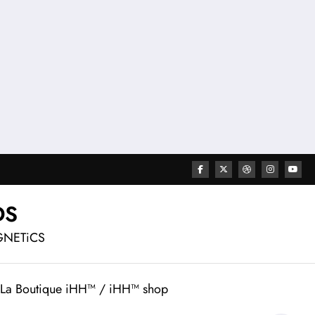
DS
GNETiCS
La Boutique iHH™ / iHH™ shop