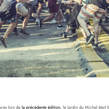
nces lors de
la précédente édition
, le Jardin du Michel était