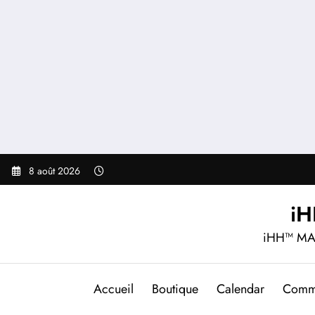
Aller
au
contenu
8 août 2026
i
iHH™ MA
Accueil
Boutique
Calendar
Comm