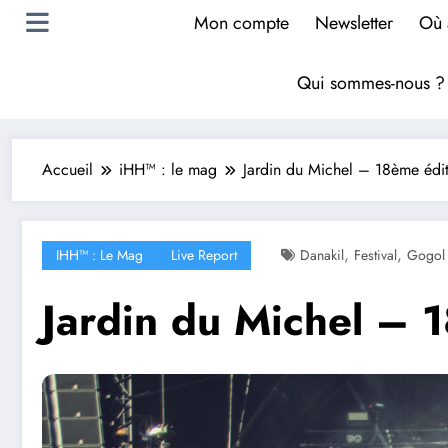
Mon compte
Newsletter
Où 
Qui sommes-nous 
Accueil
iHH™ : le mag
Jardin du Michel – 18ème éd
,
,
IHH™ : Le Mag
Live Report
Danakil
Festival
Gogol 
Jardin du Michel – 