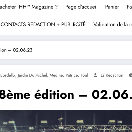
acheter iHH™ Magazine ?
Page d’accueil
Panier
Pa
? CONTACTS REDACTiON + PUBLIiCiTÉ
Validation de l
ition – 02.06.23
,
,
,
,
Bordello
Jardin Du Michel
Médine
Patrice
Toul
La Rédaction
18ème édition – 02.06