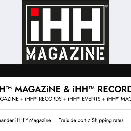
HH™ MAGAZiNE & iHH™ RECOR
GAZiNE + iHH™ RECORDS + iHH™ EVENTS + iHH™ MA
ander iHH™ Magazine
Frais de port / Shipping rates