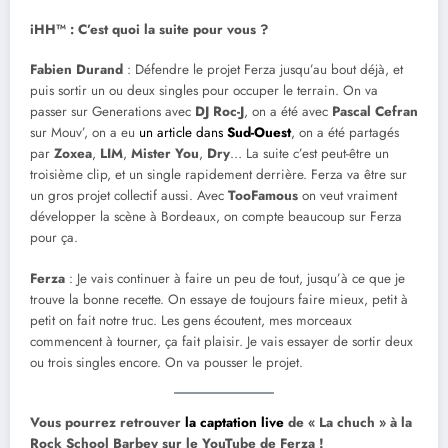
iHH™ : C’est quoi la suite pour vous ?
Fabien Durand
: Défendre le projet Ferza jusqu’au bout déjà, et
puis sortir un ou deux singles pour occuper le terrain. On va
passer sur Generations avec
DJ Roc-J
, on a été avec
Pascal Cefran
sur Mouv’, on a eu
un article dans
Sud-Ouest
, on a été partagés
par
Zoxea
,
LIM
,
Mister You
,
Dry
… La suite c’est peut-être un
troisième clip, et un single rapidement derrière. Ferza va être sur
un gros projet collectif aussi. Avec
TooFamous
on veut vraiment
développer la scène à Bordeaux, on compte beaucoup sur Ferza
pour ça.
Ferza
: Je vais continuer à faire un peu de tout, jusqu’à ce que je
trouve la bonne recette. On essaye de toujours faire mieux, petit à
petit on fait notre truc. Les gens écoutent, mes morceaux
commencent à tourner, ça fait plaisir. Je vais essayer de sortir deux
ou trois singles encore. On va pousser le projet.
Vous pourrez retrouver
la captation live
de « La chuch » à la
Rock School Barbey sur le YouTube de Ferza !