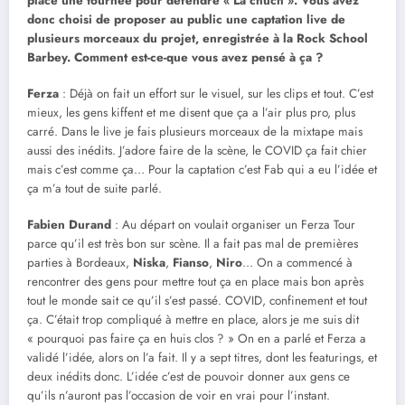
place une tournée pour défendre « La chuch ». Vous avez
donc choisi de proposer au public une captation live de
plusieurs morceaux du projet, enregistrée à la Rock School
Barbey. Comment est-ce-que vous avez pensé à ça ?
Ferza
: Déjà on fait un effort sur le visuel, sur les clips et tout. C’est
mieux, les gens kiffent et me disent que ça a l’air plus pro, plus
carré. Dans le live je fais plusieurs morceaux de la mixtape mais
aussi des inédits. J’adore faire de la scène, le COVID ça fait chier
mais c’est comme ça… Pour la captation c’est Fab qui a eu l’idée et
ça m’a tout de suite parlé.
Fabien Durand
: Au départ on voulait organiser un Ferza Tour
parce qu’il est très bon sur scène. Il a fait pas mal de premières
parties à Bordeaux,
Niska
,
Fianso
,
Niro
… On a commencé à
rencontrer des gens pour mettre tout ça en place mais bon après
tout le monde sait ce qu’il s’est passé. COVID, confinement et tout
ça. C’était trop compliqué à mettre en place, alors je me suis dit
« pourquoi pas faire ça en huis clos ? » On en a parlé et Ferza a
validé l’idée, alors on l’a fait. Il y a sept titres, dont les featurings, et
deux inédits donc. L’idée c’est de pouvoir donner aux gens ce
qu’ils n’auront pas l’occasion de voir en vrai pour l’instant.