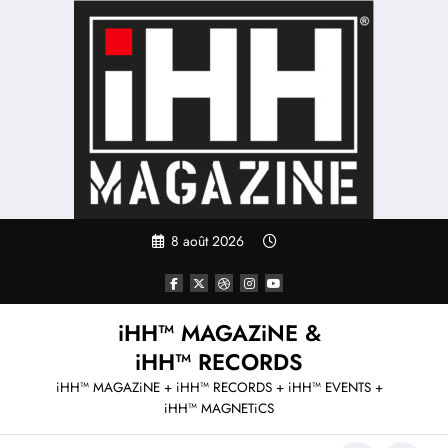
Aller
au
contenu
8 août 2026
iHH™ MAGAZiNE &
iHH™ RECORDS
iHH™ MAGAZiNE + iHH™ RECORDS + iHH™ EVENTS +
iHH™ MAGNETiCS