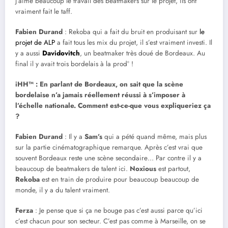
j’aime beaucoup le travail des beatmakers sur le projet, ils ont
vraiment fait le taff.
Fabien Durand
: Rekoba qui a fait du bruit en produisant sur
le
projet de ALP
a fait tous les mix du projet, il s’est vraiment investi. Il
y a aussi
Davidovitch
, un beatmaker très doué de Bordeaux. Au
final il y avait trois bordelais à la prod° !
iHH™ : En parlant de Bordeaux, on sait que la scène
bordelaise n’a jamais réellement réussi à s’imposer à
l’échelle nationale. Comment est-ce-que vous expliqueriez ça
?
Fabien Durand
: Il y a
Sam’s
qui a pété quand même, mais plus
sur la partie cinématographique remarque. Après c’est vrai que
souvent Bordeaux reste une scène secondaire… Par contre il y a
beaucoup de beatmakers de talent ici.
Noxious
est partout,
Rekoba
est en train de produire pour beaucoup beaucoup de
monde, il y a du talent vraiment.
Ferza
: Je pense que si ça ne bouge pas c’est aussi parce qu’ici
c’est chacun pour son secteur. C’est pas comme à Marseille, on se