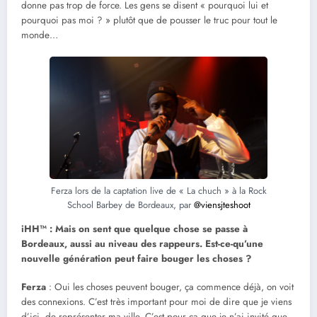
donne pas trop de force. Les gens se disent « pourquoi lui et
pourquoi pas moi ? » plutôt que de pousser le truc pour tout le
monde…
Ferza lors de la captation live de « La chuch » à la Rock
School Barbey de Bordeaux, par
@viensjteshoot
iHH™ : Mais on sent que quelque chose se passe à
Bordeaux, aussi au niveau des rappeurs. Est-ce-qu’une
nouvelle génération peut faire bouger les choses ?
Ferza
: Oui les choses peuvent bouger, ça commence déjà, on voit
des connexions. C’est très important pour moi de dire que je viens
d’ici, de représenter ma ville. C’est pour ça que je n’ai invité que