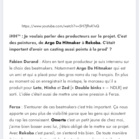
https://www.youtube.com/watch?v=5H7JfhvX1vQ
iHH™ : Je voulais parler des producteurs sur le projet. C’est
des pointures, de
Argo Da Hitmaker
à
Rekoba
. C’était
important d’avoir un casting aussi pointu à la prod° ?
Fabien Durand
: Alors en tant que producteur je suis intervenu sur
le choix des beatmakers. Notamment
Argo Da Hitmaker
qui est
un ami et qui a placé pour des gros noms du rap français. En plus
au moment où on enregistrait la mixtape, le morceau qu’il a
produit pour
Leto
,
Ninho
et
Zed
[«
Double binks
» – NDLR] est
sorti. L’idée c’était aussi de mettre une saine pression à Ferza.
Ferza
: S’entourer de ces beatmakers c’est très important. Ça nous
apporte un peu plus de visibilité parce que les gens qui écoutent
du rap les connaissent.
Omerta
c’est un petit jeune de chez moi,
j’aime bien bosser avec lui, j’étais obligé de le mettre sur ce projet.
Avec
Rekoba
c’est pareil, on s’entend très bien. De toute manière