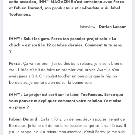
cette occasion, iHH™ MAGAZiNE s’est entretenu avec Ferza
et Fabien Durand, son producteur et co-fondateur du label
TooFamous.
Interview :
Dorian Lacour
iHH™ : Salut les gars. Ferza ton premier projet solo « La
chuch » est sorti le 12 octobre dernier. Comment tu te sens
?
Ferza
: Ça va très bien. J’ai eu des bons retours, je le sens bien en
vrai. L’idée c’était de faire un premier vrai projet. Avant je n’en
avais jamais fait. On voulait toucher un peu plus que la région
bordelaise. Je pense qu’on est sur la bonne voie.
iHH™ : Le projet est sorti sur le label TooFamous. Est-ce-que
vous pouvez m’expliquer comment votre relation s’est mise
en place ?
Fabien Durand
: En fait, Tony, un de mes deux associés, venait de
Bordeaux. Je lui ai dit de me faire écouter ce qui se faisait là-bas. Il
y a un rappeur qui a retenu mon attention, c’était Ferza. Je me suis