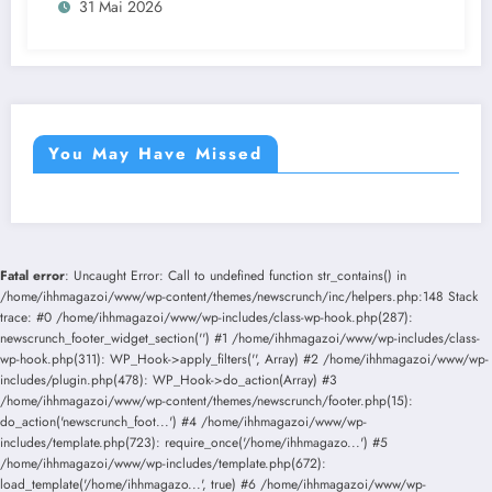
31 Mai 2026
connexions entre les scènes rap
européennes et internationales.
You May Have Missed
Fatal error
: Uncaught Error: Call to undefined function str_contains() in
/home/ihhmagazoi/www/wp-content/themes/newscrunch/inc/helpers.php:148 Stack
trace: #0 /home/ihhmagazoi/www/wp-includes/class-wp-hook.php(287):
newscrunch_footer_widget_section('') #1 /home/ihhmagazoi/www/wp-includes/class-
wp-hook.php(311): WP_Hook->apply_filters('', Array) #2 /home/ihhmagazoi/www/wp-
includes/plugin.php(478): WP_Hook->do_action(Array) #3
/home/ihhmagazoi/www/wp-content/themes/newscrunch/footer.php(15):
do_action('newscrunch_foot...') #4 /home/ihhmagazoi/www/wp-
includes/template.php(723): require_once('/home/ihhmagazo...') #5
/home/ihhmagazoi/www/wp-includes/template.php(672):
load_template('/home/ihhmagazo...', true) #6 /home/ihhmagazoi/www/wp-