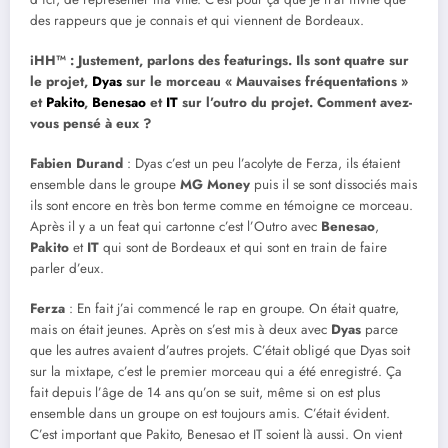
des rappeurs que je connais et qui viennent de Bordeaux.
iHH™ : Justement, parlons des featurings. Ils sont quatre sur
le projet,
Dyas
sur le morceau « Mauvaises fréquentations »
et
Pakito
,
Benesao
et
IT
sur l’outro du projet. Comment avez-
vous pensé à eux ?
Fabien Durand
: Dyas c’est un peu l’acolyte de Ferza, ils étaient
ensemble dans le groupe
MG Money
puis il se sont dissociés mais
ils sont encore en très bon terme comme en témoigne ce morceau.
Après il y a un feat qui cartonne c’est l’Outro avec
Benesao
,
Pakito
et
IT
qui sont de Bordeaux et qui sont en train de faire
parler d’eux.
Ferza
: En fait j’ai commencé le rap en groupe. On était quatre,
mais on était jeunes. Après on s’est mis à deux avec
Dyas
parce
que les autres avaient d’autres projets. C’était obligé que Dyas soit
sur la mixtape, c’est le premier morceau qui a été enregistré. Ça
fait depuis l’âge de 14 ans qu’on se suit, même si on est plus
ensemble dans un groupe on est toujours amis. C’était évident.
C’est important que Pakito, Benesao et IT soient là aussi. On vient