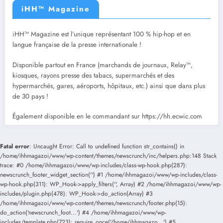
iHH™ Magazine
iHH™ Magazine est l’unique représentant 100 % hip-hop et en
langue française de la presse internationale !
Disponible partout en France (marchands de journaux, Relay™,
kiosques, rayons presse des tabacs, supermarchés et des
hypermarchés, gares, aéroports, hôpitaux, etc.) ainsi que dans plus
de 30 pays !
Également disponible en le commandant sur https://hh.ecwic.com
Fatal error
: Uncaught Error: Call to undefined function str_contains() in
/home/ihhmagazoi/www/wp-content/themes/newscrunch/inc/helpers.php:148 Stack
trace: #0 /home/ihhmagazoi/www/wp-includes/class-wp-hook.php(287):
newscrunch_footer_widget_section('') #1 /home/ihhmagazoi/www/wp-includes/class-
wp-hook.php(311): WP_Hook->apply_filters('', Array) #2 /home/ihhmagazoi/www/wp-
includes/plugin.php(478): WP_Hook->do_action(Array) #3
/home/ihhmagazoi/www/wp-content/themes/newscrunch/footer.php(15):
do_action('newscrunch_foot...') #4 /home/ihhmagazoi/www/wp-
includes/template.php(723): require_once('/home/ihhmagazo...') #5