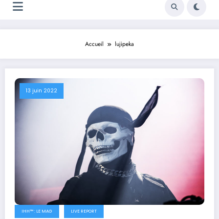
Accueil
lujipeka
13 juin 2022
IHH™ : LE MAG
LIVE REPORT