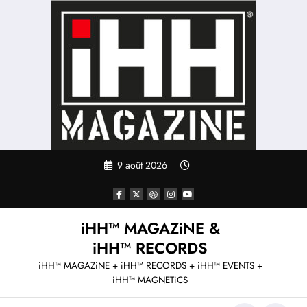
Aller
au
contenu
9 août 2026
iHH™ MAGAZiNE &
iHH™ RECORDS
iHH™ MAGAZiNE + iHH™ RECORDS + iHH™ EVENTS +
iHH™ MAGNETiCS