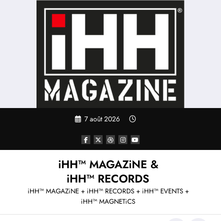
Aller
au
contenu
7 août 2026
iHH™ MAGAZiNE &
iHH™ RECORDS
iHH™ MAGAZiNE + iHH™ RECORDS + iHH™ EVENTS +
iHH™ MAGNETiCS