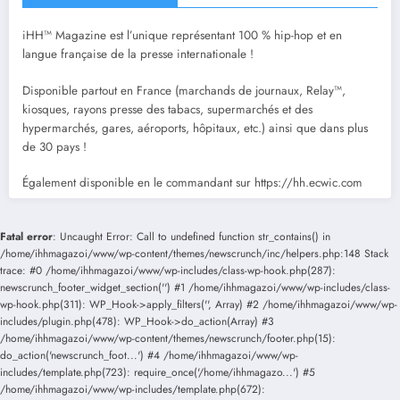
iHH™ Magazine est l’unique représentant 100 % hip-hop et en
langue française de la presse internationale !
Disponible partout en France (marchands de journaux, Relay™,
kiosques, rayons presse des tabacs, supermarchés et des
hypermarchés, gares, aéroports, hôpitaux, etc.) ainsi que dans plus
de 30 pays !
Également disponible en le commandant sur https://hh.ecwic.com
Fatal error
: Uncaught Error: Call to undefined function str_contains() in
/home/ihhmagazoi/www/wp-content/themes/newscrunch/inc/helpers.php:148 Stack
trace: #0 /home/ihhmagazoi/www/wp-includes/class-wp-hook.php(287):
newscrunch_footer_widget_section('') #1 /home/ihhmagazoi/www/wp-includes/class-
wp-hook.php(311): WP_Hook->apply_filters('', Array) #2 /home/ihhmagazoi/www/wp-
includes/plugin.php(478): WP_Hook->do_action(Array) #3
/home/ihhmagazoi/www/wp-content/themes/newscrunch/footer.php(15):
do_action('newscrunch_foot...') #4 /home/ihhmagazoi/www/wp-
includes/template.php(723): require_once('/home/ihhmagazo...') #5
/home/ihhmagazoi/www/wp-includes/template.php(672):