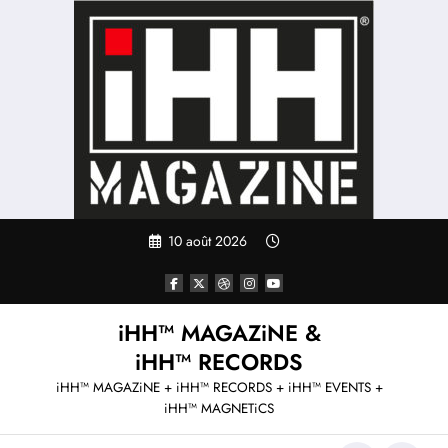
Aller
au
contenu
10 août 2026
iHH™ MAGAZiNE &
iHH™ RECORDS
iHH™ MAGAZiNE + iHH™ RECORDS + iHH™ EVENTS +
iHH™ MAGNETiCS